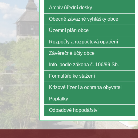
Archiv úřední desky
Obecně závazné vyhlášky obce
Územní plán obce
Rozpočty a rozpočtová opatření
Závěrečné účty obce
Info. podle zákona č. 106/99 Sb.
Formuláře ke stažení
Krizové řízení a ochrana obyvatel
Poplatky
Odpadové hopodářství