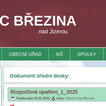
C BŘEZINA
nad Jizerou
OBECNÍ ÚŘAD
MŠ
SPOLKY
Dokument úřední desky:
Rozpočtové opatření_1_2025
Publikováno
03.02.2025
|
Autor:
Obecní úřad Březina