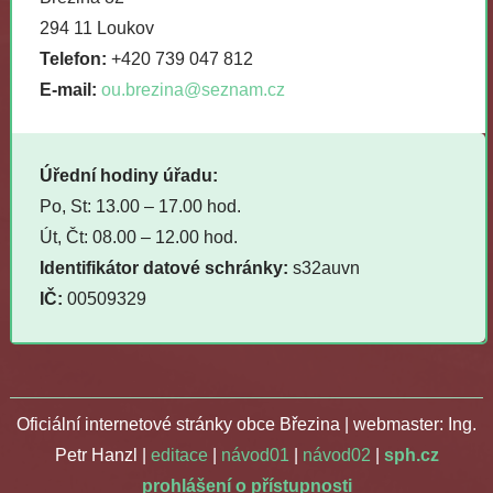
294 11 Loukov
Telefon:
+420 739 047 812
E-mail:
ou.brezina@seznam.cz
Úřední hodiny úřadu:
Po, St: 13.00 – 17.00 hod.
Út, Čt: 08.00 – 12.00 hod.
Identifikátor datové schránky:
s32auvn
IČ:
00509329
Oficiální internetové stránky obce Březina | webmaster: Ing.
Petr Hanzl |
editace
|
návod01
|
návod02
|
sph.cz
prohlášení o přístupnosti