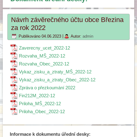
Návrh závěrečného účtu obce Březina
za rok 2022
Publikováno
04.06.2023
|
Autor:
admin
Zaverecny_ucet_2022-12
Rozvaha_MŠ_2022-12
Rozvaha_Obec_2022-12
Vykaz_zisku_a_ztraty_MŠ_2022-12
Vykaz_zisku_a_ztraty_Obec_2022-12
Zpráva o přezkoumání 2022
Fin212M_2022-12
Priloha_MŠ_2022-12
Priloha_Obec_2022-12
Informace k dokumentu úřední desky: