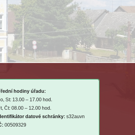
řední hodiny úřadu:
o, St: 13.00 – 17.00 hod.
t, Čt: 08.00 – 12.00 hod.
dentifikátor datové schránky:
s32auvn
Č:
00509329