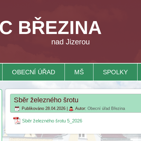
C BŘEZINA
nad Jizerou
OBECNÍ ÚŘAD
MŠ
SPOLKY
Sběr železného šrotu
Publikováno
28.04.2026
|
Autor:
Obecní úřad Březina
Sběr železného šrotu 5_2026